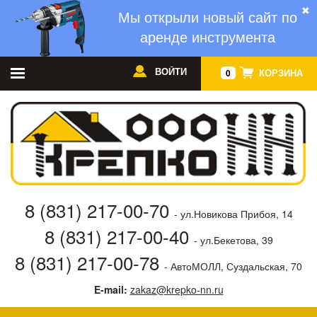
✖
Мы открыли новый сайт по
аренде инструмента
ВОЙТИ
КОРЗИНА
0
8 (831) 217-00-70
- ул.Новикова Прибоя, 14
8 (831) 217-00-40
- ул.Бекетова, 39
8 (831) 217-00-78
- АвтоМОЛЛ, Суздальская, 70
E-mail:
zakaz@krepko-nn.ru