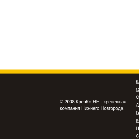
К
О
О
© 2008 КрепКо-НН - крепежная
Д
компания Нижнего Новгорода
Г
К
Н
С