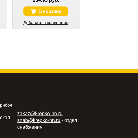
В корзину
Добавить в сравнение
Прибоя,
zakaz@krepko-nn.ru
ьская,
snab@krepko-nn.ru
- отдел
снабжения