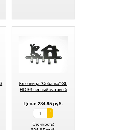
З
Ключница "Собачка"-SL
НОЭЗ черный матовый
Цена: 234.95 руб.
+
-
Стоимость:
234.95 руб.