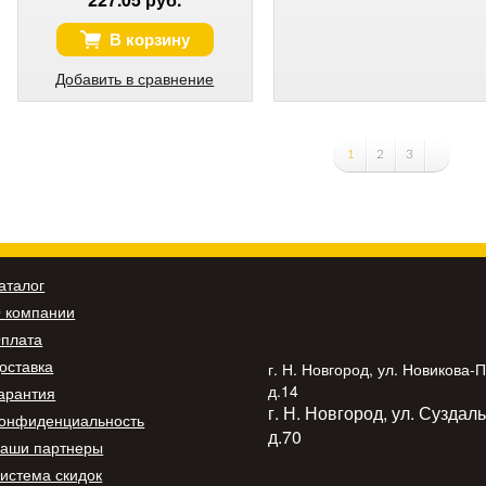
В корзину
Добавить в сравнение
1
2
3
аталог
 компании
плата
оставка
г. Н. Новгород, ул. Новикова-
д.14
арантия
г. Н. Новгород, ул. Суздал
онфиденциальность
д.70
аши партнеры
истема скидок