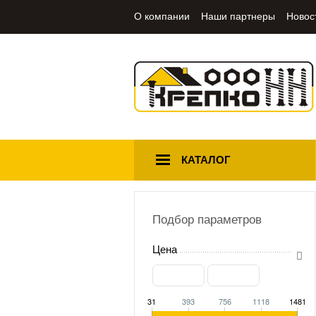
О компании
Наши партнеры
Новос
КАТАЛОГ
Подбор параметров
Цена
31
393
756
1118
1481