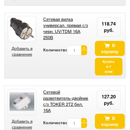
Сетевая вилка
118.74
универсал. прямая с/з
руб.
черн. UV/TDM 16А
250В
В
+
Добавить в
Количество:
корзину
-
сравнение
Купить
в 1
клик
Сетевой
127.20
разветвитель-двойник
руб.
с/з TOKER 2Т2 бел.
16А
В
+
Добавить в
Количество:
корзину
-
сравнение