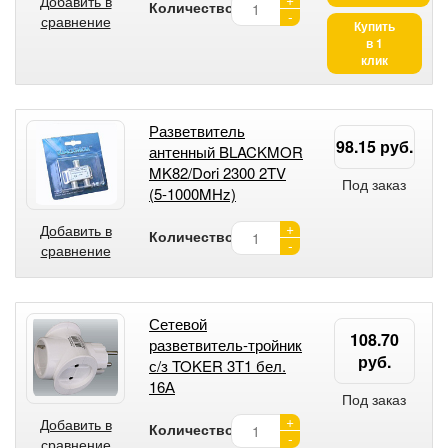
Добавить в
Количество:
-
сравнение
Купить
в 1
клик
Разветвитель
98.15 руб.
антенный BLACKMOR
MK82/Dori 2300 2TV
Под заказ
(5-1000MHz)
+
Добавить в
Количество:
-
сравнение
Сетевой
108.70
разветвитель-тройник
руб.
с/з TOKER 3Т1 бел.
16А
Под заказ
+
Добавить в
Количество:
-
сравнение