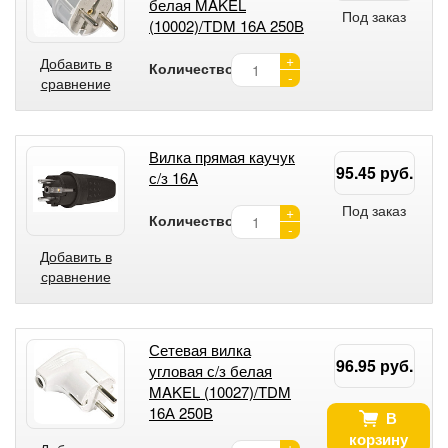
белая MAKEL
Под заказ
(10002)/TDM 16А 250В
+
Добавить в
Количество:
-
сравнение
Вилка прямая каучук
95.45 руб.
с/з 16А
Под заказ
+
Количество:
-
Добавить в
сравнение
Сетевая вилка
96.95 руб.
угловая с/з белая
MAKEL (10027)/TDM
16А 250В
В
корзину
+