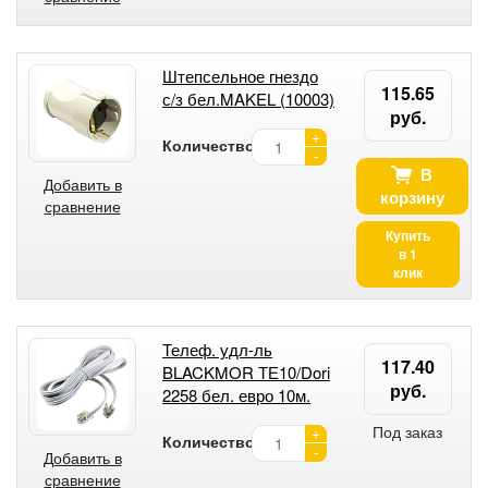
Штепсельное гнездо
115.65
с/з бел.MAKEL (10003)
руб.
+
Количество:
-
В
Добавить в
корзину
сравнение
Купить
в 1
клик
Телеф. удл-ль
117.40
BLACKMOR ТЕ10/Dori
руб.
2258 бел. евро 10м.
Под заказ
+
Количество:
-
Добавить в
сравнение