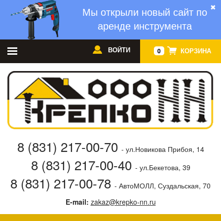
✖
Мы открыли новый сайт по
аренде инструмента
ВОЙТИ
КОРЗИНА
0
8 (831) 217-00-70
- ул.Новикова Прибоя, 14
8 (831) 217-00-40
- ул.Бекетова, 39
8 (831) 217-00-78
- АвтоМОЛЛ, Суздальская, 70
E-mail:
zakaz@krepko-nn.ru