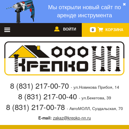
✖
Мы открыли новый сайт по
аренде инструмента
ВОЙТИ
КОРЗИНА
0
8 (831) 217-00-70
- ул.Новикова Прибоя, 14
8 (831) 217-00-40
- ул.Бекетова, 39
8 (831) 217-00-78
- АвтоМОЛЛ, Суздальская, 70
E-mail:
zakaz@krepko-nn.ru