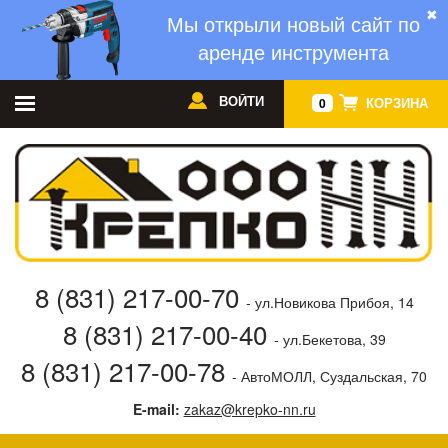
✖
Мы открыли новый сайт по
аренде инструмента
ВОЙТИ
КОРЗИНА
0
8 (831) 217-00-70
- ул.Новикова Прибоя, 14
8 (831) 217-00-40
- ул.Бекетова, 39
8 (831) 217-00-78
- АвтоМОЛЛ, Суздальская, 70
E-mail:
zakaz@krepko-nn.ru