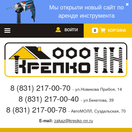
✖
Мы открыли новый сайт по
аренде инструмента
ВОЙТИ
КОРЗИНА
0
8 (831) 217-00-70
- ул.Новикова Прибоя, 14
8 (831) 217-00-40
- ул.Бекетова, 39
8 (831) 217-00-78
- АвтоМОЛЛ, Суздальская, 70
E-mail:
zakaz@krepko-nn.ru