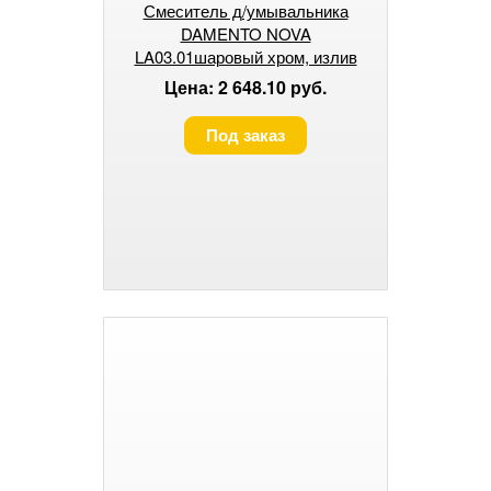
Смеситель д/умывальника
DAMENTO NOVA
LA03.01шаровый хром, излив
короткий, п/шп
Цена: 2 648.10 руб.
Под заказ