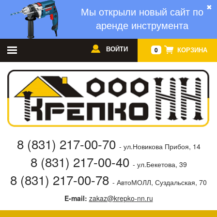
✖
Мы открыли новый сайт по
аренде инструмента
ВОЙТИ
КОРЗИНА
0
8 (831) 217-00-70
- ул.Новикова Прибоя, 14
8 (831) 217-00-40
- ул.Бекетова, 39
8 (831) 217-00-78
- АвтоМОЛЛ, Суздальская, 70
E-mail:
zakaz@krepko-nn.ru