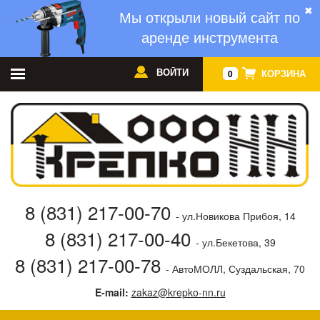
✖
Мы открыли новый сайт по
аренде инструмента
ВОЙТИ
КОРЗИНА
0
8 (831) 217-00-70
- ул.Новикова Прибоя, 14
8 (831) 217-00-40
- ул.Бекетова, 39
8 (831) 217-00-78
- АвтоМОЛЛ, Суздальская, 70
E-mail:
zakaz@krepko-nn.ru