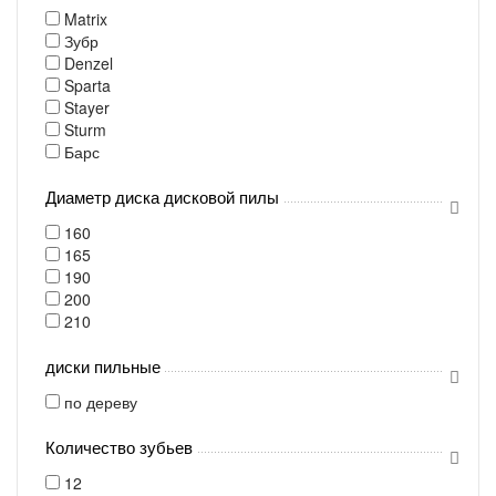
Matrix
Зубр
Denzel
Sparta
Stayer
Sturm
Барс
Диаметр диска дисковой пилы
160
165
190
200
210
диски пильные
по дереву
Количество зубьев
12