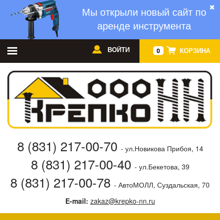
✖
Мы открыли новый сайт по
аренде инструмента
ВОЙТИ
КОРЗИНА
0
8 (831) 217-00-70
- ул.Новикова Прибоя, 14
8 (831) 217-00-40
- ул.Бекетова, 39
8 (831) 217-00-78
- АвтоМОЛЛ, Суздальская, 70
E-mail:
zakaz@krepko-nn.ru