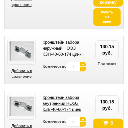
корзину
сравнение
Купить
в 1
клик
Кронштейн забора
130.15
наружный НОЭЗ
руб.
КЗН-40-60-174 цинк
Под заказ
+
Количество:
-
Добавить в
сравнение
Кронштейн забора
130.15
внутренний НОЭЗ
руб.
КЗВ-40-60-174 цинк
+
Количество:
В
-
Добавить в