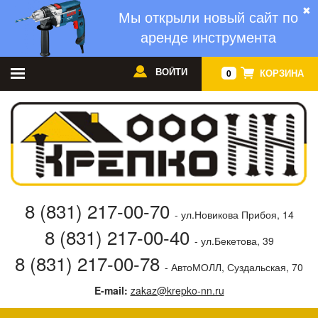
✖
Мы открыли новый сайт по
аренде инструмента
ВОЙТИ
КОРЗИНА
0
8 (831) 217-00-70
- ул.Новикова Прибоя, 14
8 (831) 217-00-40
- ул.Бекетова, 39
8 (831) 217-00-78
- АвтоМОЛЛ, Суздальская, 70
E-mail:
zakaz@krepko-nn.ru