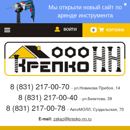
✖
Мы открыли новый сайт по
аренде инструмента
ВОЙТИ
КОРЗИНА
0
8 (831) 217-00-70
- ул.Новикова Прибоя, 14
8 (831) 217-00-40
- ул.Бекетова, 39
8 (831) 217-00-78
- АвтоМОЛЛ, Суздальская, 70
E-mail:
zakaz@krepko-nn.ru