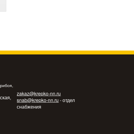
Прибоя,
zakaz@krepko-nn.ru
ьская,
snab@krepko-nn.ru
- отдел
снабжения