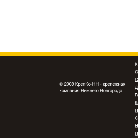
К
О
О
© 2008 КрепКо-НН - крепежная
Д
компания Нижнего Новгорода
Г
К
Н
С
Н
П