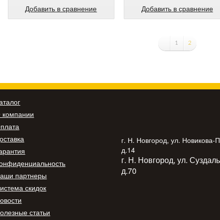
Добавить в сравнение
Добавить в сравнение
1
2
аталог
 компании
плата
оставка
г. Н. Новгород, ул. Новикова-
д.14
арантия
г. Н. Новгород, ул. Суздал
онфиденциальность
д.70
аши партнеры
истема скидок
овости
олезные статьи