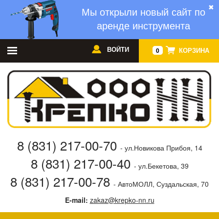
✖
Мы открыли новый сайт по
аренде инструмента
ВОЙТИ
КОРЗИНА
0
8 (831) 217-00-70
- ул.Новикова Прибоя, 14
8 (831) 217-00-40
- ул.Бекетова, 39
8 (831) 217-00-78
- АвтоМОЛЛ, Суздальская, 70
E-mail:
zakaz@krepko-nn.ru