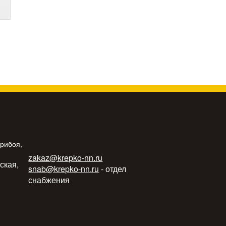
Прибоя,
zakaz@krepko-nn.ru
ьская,
snab@krepko-nn.ru
- отдел
снабжения