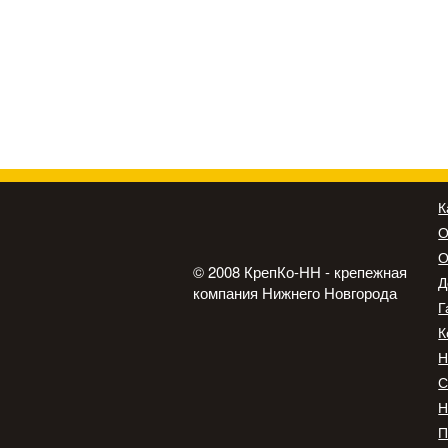
К
О
О
© 2008 КрепКо-НН - крепежная
Д
компания Нижнего Новгорода
Г
К
Н
С
Н
П