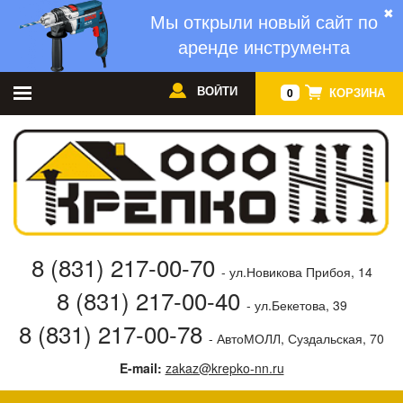
✖
Мы открыли новый сайт по
аренде инструмента
ВОЙТИ
КОРЗИНА
0
8 (831) 217-00-70
- ул.Новикова Прибоя, 14
8 (831) 217-00-40
- ул.Бекетова, 39
8 (831) 217-00-78
- АвтоМОЛЛ, Суздальская, 70
E-mail:
zakaz@krepko-nn.ru