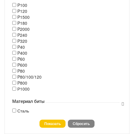
P100
P120
P1500
P180
P2000
P240
P320
P40
P400
P60
P600
P80
P80/100/120
P800
Р1000
Материал биты
Сталь