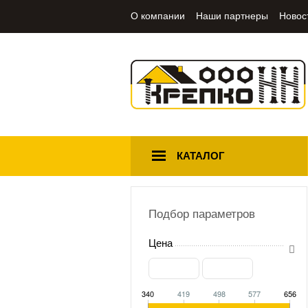
О компании
Наши партнеры
Новос
КАТАЛОГ
Подбор параметров
Цена
340
419
498
577
656