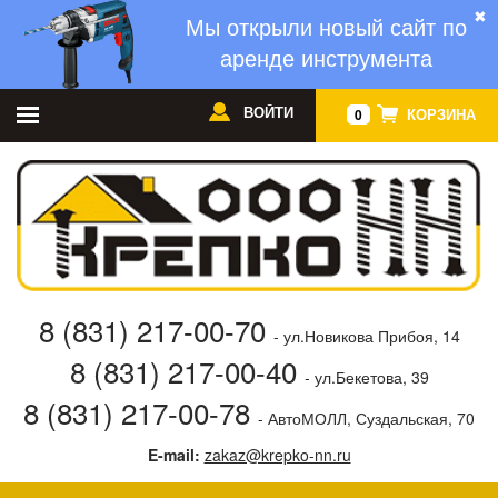
✖
Мы открыли новый сайт по
аренде инструмента
ВОЙТИ
КОРЗИНА
0
8 (831) 217-00-70
- ул.Новикова Прибоя, 14
8 (831) 217-00-40
- ул.Бекетова, 39
8 (831) 217-00-78
- АвтоМОЛЛ, Суздальская, 70
E-mail:
zakaz@krepko-nn.ru