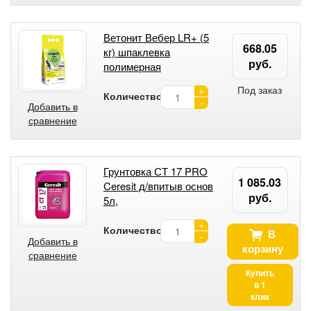
Ветонит Вебер LR+ (5
668.05
кг) шпаклевка
руб.
полимерная
Под заказ
+
Количество:
-
Добавить в
сравнение
Грунтовка СТ 17 PRO
1 085.03
Ceresit д/впитыв основ
руб.
5л,
+
Количество:
В
-
Добавить в
корзину
сравнение
Купить
в 1
клик