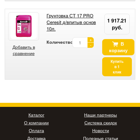
Грунтовка СТ 17 PRO
1 917.21
Ceresit д/впитыв основ
руб.
10л.
+
Количество:
В
-
Добавить в
корзину
сравнение
Купить
в 1
клик
Каталог
Наши партнеры
О компании
Система скидок
Оплата
Новости
Доставка
Полезные статьи