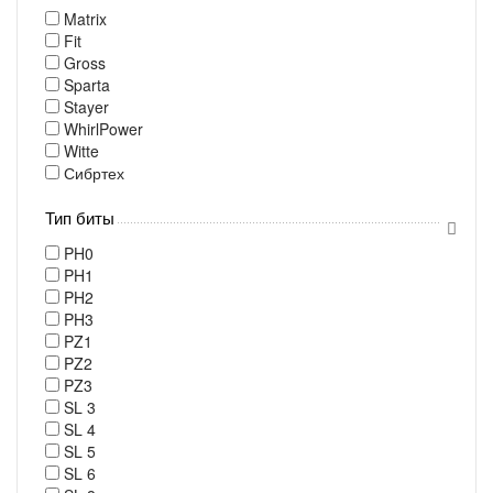
Matrix
Fit
Gross
Sparta
Stayer
WhirlPower
Witte
Сибртех
Тип биты
PH0
PH1
PH2
PH3
PZ1
PZ2
PZ3
SL 3
SL 4
SL 5
SL 6