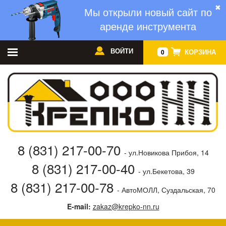
✖
Мы открыли новый сайт по
аренде инструмента
ВОЙТИ
КОРЗИНА
0
8 (831) 217-00-70
- ул.Новикова Прибоя, 14
8 (831) 217-00-40
- ул.Бекетова, 39
8 (831) 217-00-78
- АвтоМОЛЛ, Суздальская, 70
E-mail:
zakaz@krepko-nn.ru