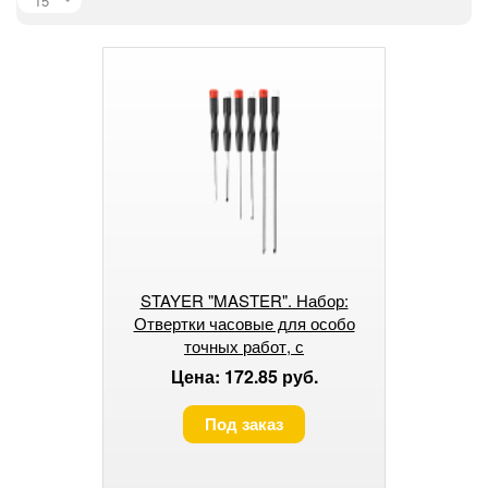
15
STAYER "MASTER". Набор:
Отвертки часовые для особо
точных работ, с
цельнометаллическими
Цена: 172.85 руб.
рукоятками
Под заказ